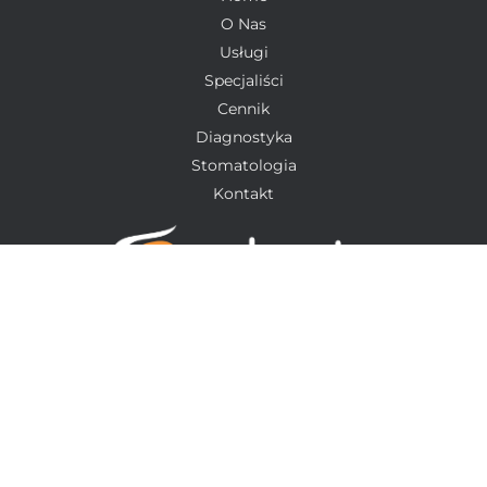
O Nas
Usługi
Specjaliści
Cennik
Diagnostyka
Stomatologia
Kontakt
ul. Cielecka 43, 98-290 Warta
728 386 829
© 2026 ADENT MEDICA. ALL RIGHTS RESERVED.
Polityka prywatności- RODO
Polityka cookies