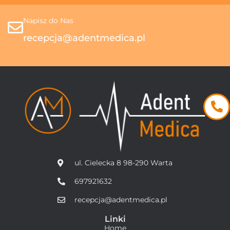
Napisz do Nas
recepcja@adentmedica.pl
ul. Cielecka 8 98-290 Warta
697921632
recepcja@adentmedica.pl
Linki
Home