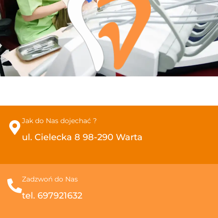
Jak do Nas dojechać ?
ul. Cielecka 8 98-290 Warta
Zadzwoń do Nas
tel. 697921632