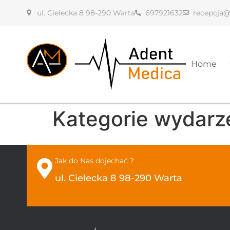
ul. Cielecka 8 98-290 Warta
697921632
recepcja@
Home
Kategorie wydarz
Jak do Nas dojechać ?
ul. Cielecka 8 98-290 Warta