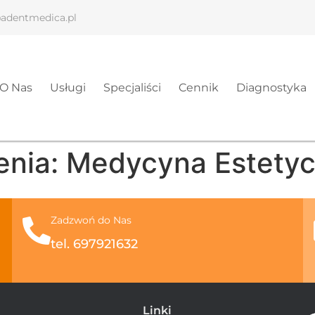
adentmedica.pl
O Nas
Usługi
Specjaliści
Cennik
Diagnostyka
enia:
Medycyna Estety
Zadzwoń do Nas
tel. 697921632
Linki