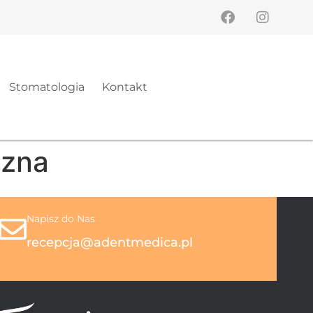
Stomatologia
Kontakt
czna
Napisz do Nas
recepcja@adentmedica.pl